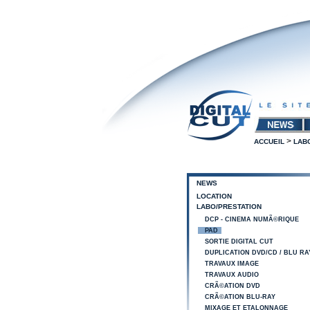
>
ACCUEIL
LAB
NEWS
LOCATION
LABO/PRESTATION
DCP - CINEMA NUMÃ©RIQUE
PAD
SORTIE DIGITAL CUT
DUPLICATION DVD/CD / BLU RA
TRAVAUX IMAGE
TRAVAUX AUDIO
CRÃ©ATION DVD
CRÃ©ATION BLU-RAY
MIXAGE ET ETALONNAGE