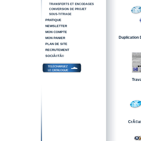
TRANSFERTS ET ENCODAGES
CONVERSION DE PROJET
SOUS-TITRAGE
PRATIQUE
NEWSLETTER
MON COMPTE
Duplication
MON PANIER
PLAN DE SITE
RECRUTEMENT
SOCIÃ©TÃ©
Trav
CrÃ©at