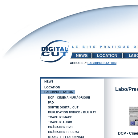
>
ACCUEIL
LABO/PRESTATION
NEWS
LOCATION
Labo/Pres
LABO/PRESTATION
DCP - CINEMA NUMÃ©RIQUE
PAD
SORTIE DIGITAL CUT
DUPLICATION DVD/CD / BLU RAY
TRAVAUX IMAGE
TRAVAUX AUDIO
CRÃ©ATION DVD
CRÃ©ATION BLU-RAY
DCP - Cin
MIXAGE ET ETALONNAGE