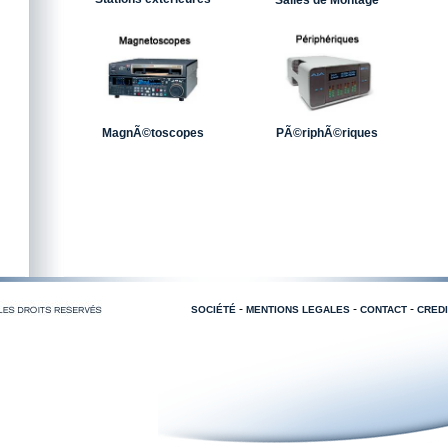
Salles de Montage
MagnÃ©toscopes
PÃ©riphÃ©riques
-
-
-
SOCIÉTÉ
MENTIONS LEGALES
CONTACT
CREDI