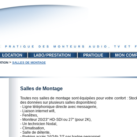
>
ATION
SALLES DE MONTAGE
Salles de Montage
Toutes nos salles de montage sont équipées pour votre confort : Sto
des données sur plusieurs salles disponibles)
- Ligne téléphonique directe avec messagerie,
- Liaison internet wifi,
- Fenêtres,
- Moniteur 20/23" HD-SDI ou 27" (pour 2K),
- Un technicien Nodal,
- Climatisation,
- Salle de détente,
- Parking accés 24/24h 7/7 par badge personnel.