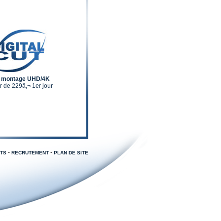
e montage UHD/4K
ir de 229â‚¬ 1er jour
-
-
TS
RECRUTEMENT
PLAN DE SITE