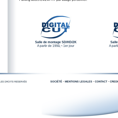
Salle de montage SD/HD/2K
Sall
A partir de 199â‚¬ 1er jour
A part
-
-
-
SOCIÉTÉ
MENTIONS LEGALES
CONTACT
CREDI