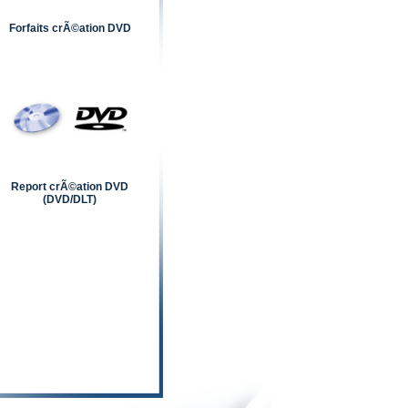
Forfaits crÃ©ation DVD
Report crÃ©ation DVD
(DVD/DLT)