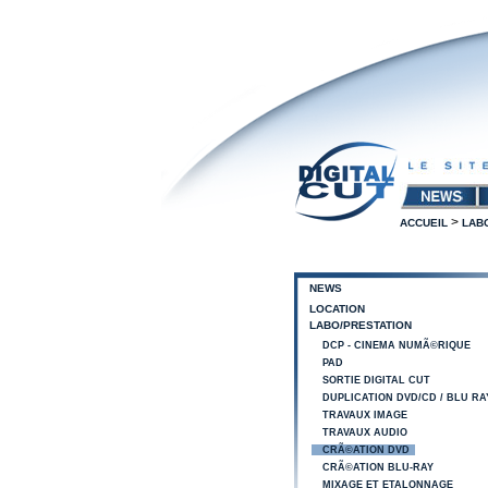
>
ACCUEIL
LAB
NEWS
LOCATION
LABO/PRESTATION
DCP - CINEMA NUMÃ©RIQUE
PAD
SORTIE DIGITAL CUT
DUPLICATION DVD/CD / BLU RA
TRAVAUX IMAGE
TRAVAUX AUDIO
CRÃ©ATION DVD
CRÃ©ATION BLU-RAY
MIXAGE ET ETALONNAGE