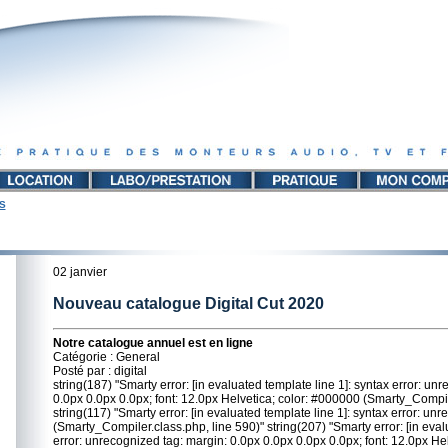
S
02 janvier
Nouveau catalogue Digital Cut 2020
Notre catalogue annuel est en ligne
Catégorie : General
Posté par : digital
string(187) "Smarty error: [in evaluated template line 1]: syntax error: un
0.0px 0.0px 0.0px; font: 12.0px Helvetica; color: #000000 (Smarty_Compil
string(117) "Smarty error: [in evaluated template line 1]: syntax error: unre
(Smarty_Compiler.class.php, line 590)" string(207) "Smarty error: [in eval
error: unrecognized tag: margin: 0.0px 0.0px 0.0px 0.0px; font: 12.0px He