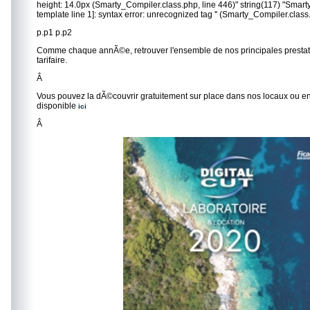
height: 14.0px (Smarty_Compiler.class.php, line 446)" string(117) "Smarty 
template line 1]: syntax error: unrecognized tag '' (Smarty_Compiler.class
p.p1 p.p2
Comme chaque annÃ©e, retrouver l'ensemble de nos principales prestat
tarifaire.
Â
Vous pouvez la dÃ©couvrir gratuitement sur place dans nos locaux ou en
disponible
ici
Â