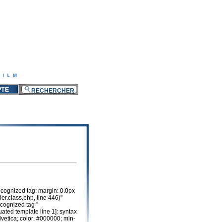
recognized tag: margin: 0.0px
er.class.php, line 446)"
cognized tag ''
uated template line 1]: syntax
lvetica; color: #000000; min-