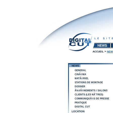
>
ACCUEIL
NEW
NEWS
GENERAL
CINÃ©MA
MATÃ©RIEL
STATIONS DE MONTAGE
DOSSIER
Ã‰VÃ©NEMENTS / SALONS
CLIENTS (LES NÃ´TRES)
COMMUNIQUÃ©S DE PRESSE
PRATIQUE
DIGITAL CUT
LOCATION