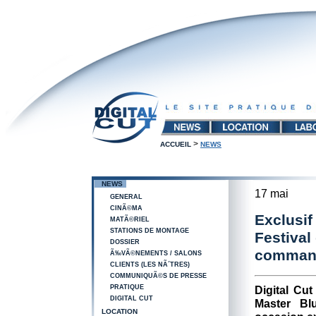
>
ACCUEIL
NEWS
NEWS
17 mai
GENERAL
CINÃ©MA
Exclusif
MATÃ©RIEL
STATIONS DE MONTAGE
Festiva
DOSSIER
command
Ã‰VÃ©NEMENTS / SALONS
CLIENTS (LES NÃ´TRES)
COMMUNIQUÃ©S DE PRESSE
PRATIQUE
Digital Cu
DIGITAL CUT
Master Bl
LOCATION