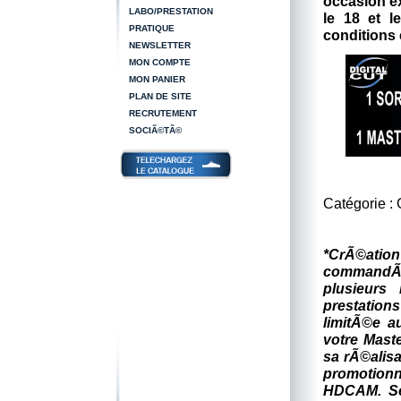
occasion e
LABO/PRESTATION
le 18 et l
PRATIQUE
conditions 
NEWSLETTER
MON COMPTE
MON PANIER
PLAN DE SITE
RECRUTEMENT
SOCIÃ©TÃ©
Catégorie :
*CrÃ©ation
commandÃ©
plusieurs
prestatio
limitÃ©e a
votre Maste
sa rÃ©alis
promotion
HDCAM. Se