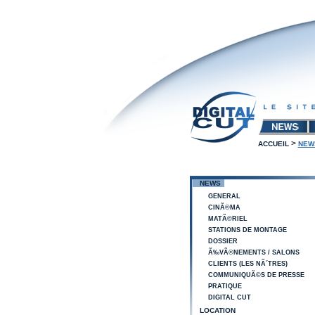
>
ACCUEIL
NEW
NEWS
GENERAL
CINÃ©MA
MATÃ©RIEL
STATIONS DE MONTAGE
DOSSIER
Ã‰VÃ©NEMENTS / SALONS
CLIENTS (LES NÃ´TRES)
COMMUNIQUÃ©S DE PRESSE
PRATIQUE
DIGITAL CUT
LOCATION