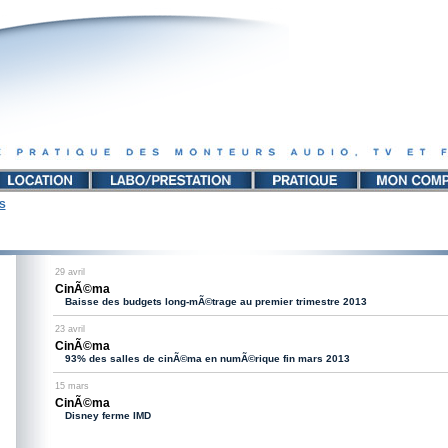
S
29 avril
CinÃ©ma
Baisse des budgets long-mÃ©trage au premier trimestre 2013
23 avril
CinÃ©ma
93% des salles de cinÃ©ma en numÃ©rique fin mars 2013
15 mars
CinÃ©ma
Disney ferme IMD