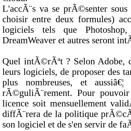
L'accÃ¨s va se prÃ©senter sous
choisir entre deux formules) a
logiciels tels que Photoshop, 
DreamWeaver et autres seront i
Quel intÃ©rÃªt ? Selon Adobe, ce
leurs logiciels, de proposer des ta
plus nombreuses, et aussiâ€¦ 
rÃ©guliÃ¨rement. Pour pouvoir u
licence soit mensuellement vali
diffÃ¨rera de la politique prÃ©c
son logiciel et de s'en servir de f