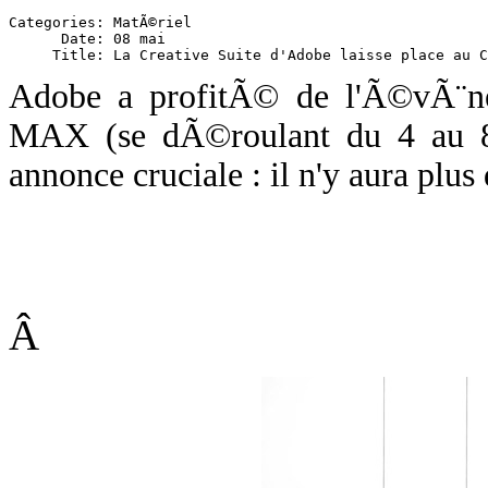
Categories: MatÃ©riel

      Date: 08 mai

Adobe a profitÃ© de l'Ã©vÃ¨nem
MAX (se dÃ©roulant du 4 au 8
annonce cruciale : il n'y aura plus
Â