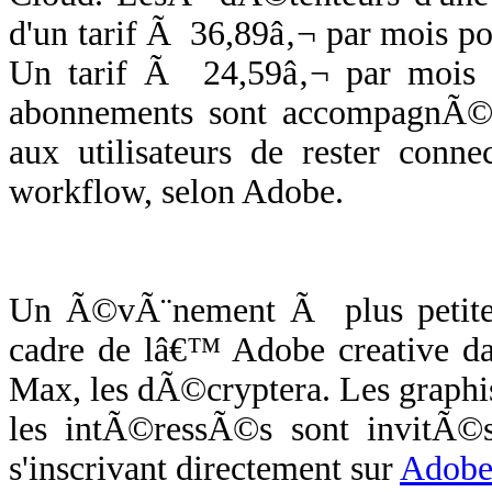
d'un tarif Ã 36,89â‚¬ par mois p
Un tarif Ã 24,59â‚¬ par mois 
abonnements sont accompagnÃ©s
aux utilisateurs de rester conn
workflow, selon Adobe.
Un Ã©vÃ¨nement Ã plus petite 
cadre de lâ€™ Adobe creative da
Max, les dÃ©cryptera. Les graphis
les intÃ©ressÃ©s sont invitÃ
s'inscrivant directement sur
Adobe