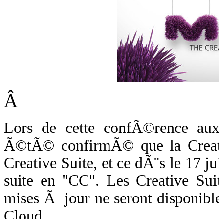
Â
Lors de cette confÃ©rence aux u
Ã©tÃ© confirmÃ© que la Creativ
Creative Suite, et ce dÃ¨s le 17 j
suite en "CC". Les Creative Sui
mises Ã jour ne seront disponible
Cloud.